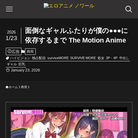
面倒なギャルふたりが僕の●●●に
2026
1/23
依存するまで The Motion Anime
広告
商用
ハイビジョン
独占配信
surviveMORE
SURVIVE MORE
処女
3P・4P
中出し
ギャル
巨乳
January 23, 2026
ホーム
商用