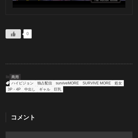
0
商用
ハイビジョン
独占配信
surviveMORE
SURVIVE MORE
処女
3P・4P
中出し
ギャル
巨乳
コメント