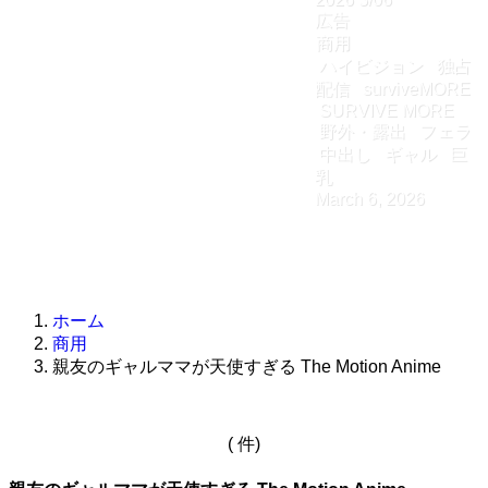
広告
商用
ハイビジョン
独占
配信
surviveMORE
SURVIVE MORE
野外・露出
フェラ
中出し
ギャル
巨
乳
March 6, 2026
ホーム
商用
親友のギャルママが天使すぎる The Motion Anime
( 件)