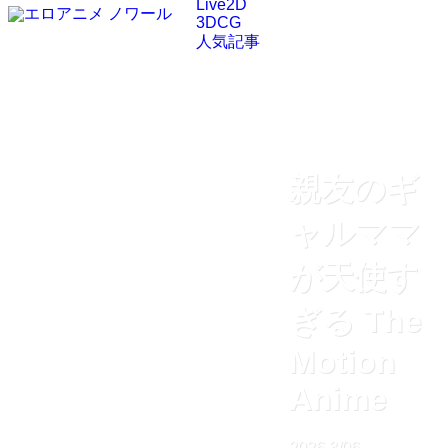
Live2D
3DCG
人気記事
親友のギ
ャルママ
が天使す
ぎる The
Motion
Anime
2026
3/06