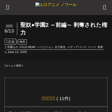
聖奴●学園2 ～前編～ 剥奪された権
2025
6/13
力
広告
商用
学園もの
GOLD BEAR
ハイビジョン
女子校生
メディアバンク
バック
拘束
June 13, 2025
ホーム
商用
( 11件)