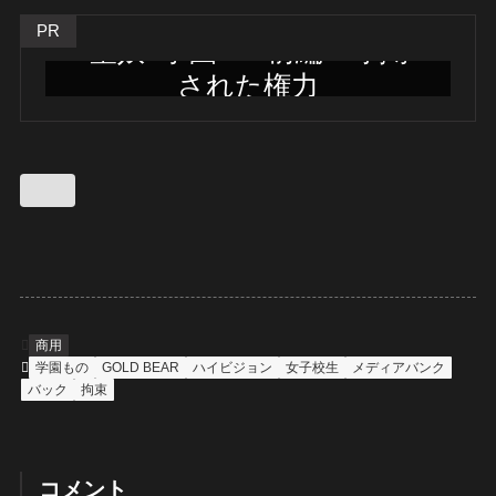
PR
聖奴●学園2 ～前編～ 剥奪
された権力
フル動画はこちらから
商用
学園もの
GOLD BEAR
ハイビジョン
女子校生
メディアバンク
バック
拘束
コメント