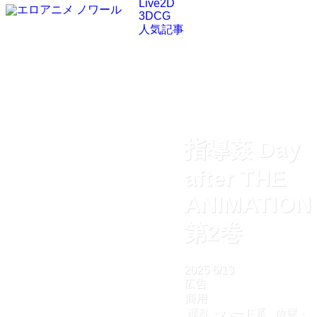
Live2D
3DCG
人気記事
指導姦 Day
after THE
ANIMATION
第2巻
2025
6/13
広告
商用
淫乱・ハード系
放尿・