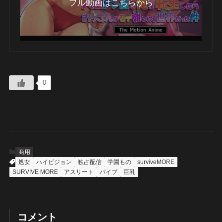
フル動画はこちらから
0
商用
処女
ハイビジョン
独占配信
学園もの
surviveMORE
SURVIVE MORE
アスリート
バイブ
巨乳
コメント