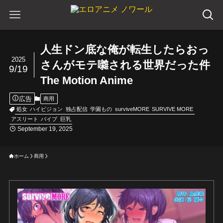
人生ドン底な俺が転生したらおっ
2025
さんがモテ囃される世界だった件
9/19
The Motion Anime
広告
商用
処女
ハイビジョン
独占配信
学園もの
surviveMORE
SURVIVE MORE
アスリート
バイブ
巨乳
September 19, 2025
ホーム
商用