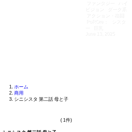
ファンタジー
ハイ
ビジョン
ダーク系
アクション・格闘
PoROre：
シスタ
ー
巨乳
June 13, 2025
ホーム
商用
シニシスタ 第二話 母と子
( 1件)