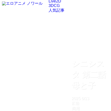
Live2D
3DCG
人気記事
シニシス
タ 第二話
母と子
2025
6/13
広告
商用