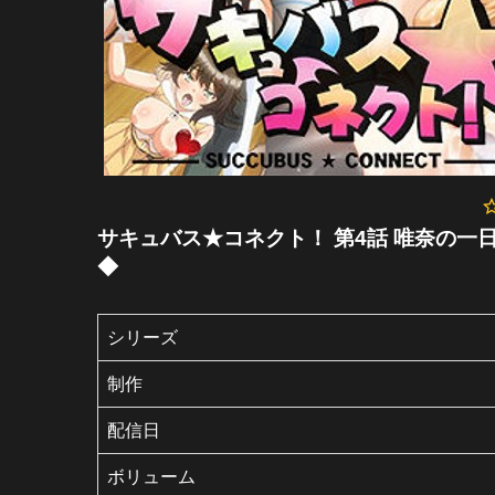
サキュバス★コネクト！ 第4話 唯奈の一
◆
シリーズ
制作
配信日
ボリューム