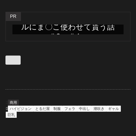
アニメ版「入り浸りギャ
PR
ルにま〇こ使わせて貰う話
＃3・＃4」
フル動画はこちらから
商用
ハイビジョン
とるだ屋
制服
フェラ
中出し
潮吹き
ギャル
巨乳