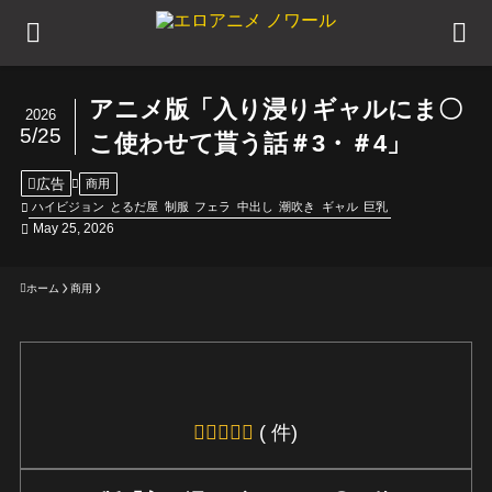
アニメ版「入り浸りギャルにま〇
2026
5/25
こ使わせて貰う話＃3・＃4」
広告
商用
ハイビジョン
とるだ屋
制服
フェラ
中出し
潮吹き
ギャル
巨乳
May 25, 2026
ホーム
商用
( 件)