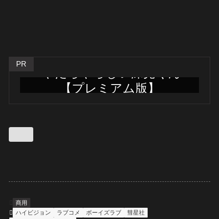
PR
やたらやらしい深見くん
【プレミアム版】
フル動画はこちらから
商用
ハイビジョン
ラブコメ
ボーイズラブ
彗星社