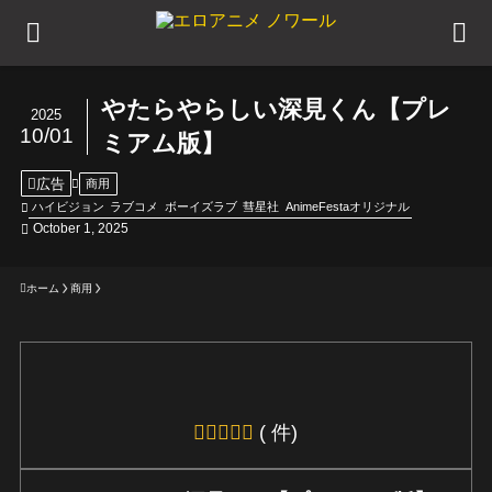
やたらやらしい深見くん【プレ
2025
10/01
ミアム版】
広告
商用
ハイビジョン
ラブコメ
ボーイズラブ
彗星社
AnimeFestaオリジナル
October 1, 2025
ホーム
商用
( 件)