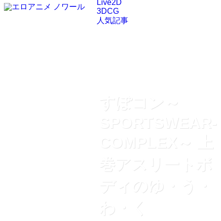
Live2D
3DCG
人気記事
すぽコン～
SPORTSWEAR-
COMPLEX～ 上
巻アスリートボ
ディのゆ・う・
わ・く