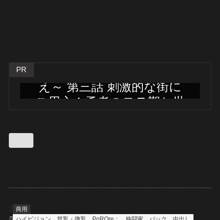
うさみみボウケンタン～
セクハラしながら世界を救
PR
え～ 第三話 刺激的な街に
ご用心！勇者のモテ期と世
界の真実
フル動画はこちらから
商用
ハイビジョン
貧乳・微乳
PoROre：
格闘家
バック
中出し