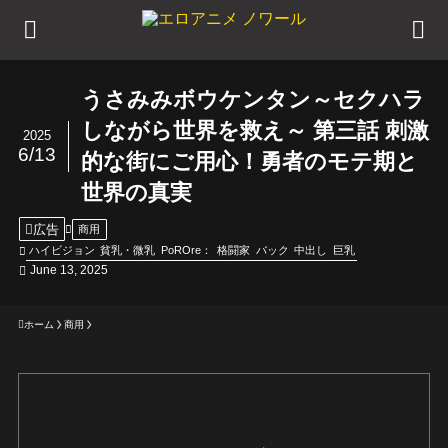
うさみみボウケンタン～セクハラ
しながら世界を救え～ 第三話 刺激
2025
6/13
的な街にご用心！勇者のモテ期と
世界の真実
広告
商用
ハイビジョン
貧乳・微乳
PoROre：
格闘家
バック
中出し
巨乳
June 13, 2025
ホーム
商用