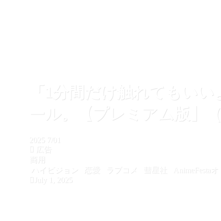
「1分間だけ触れてもいい
ール。【プレミアム版】（
2025
7/01
広告
商用
ハイビジョン
恋愛
ラブコメ
彗星社
AnimeFest
July 1, 2025