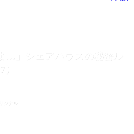
よ…」シェアハウスの秘密ル
7）
aオリジナル